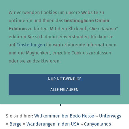
Navigation einblenden
Wir verwenden Cookies um unsere Website zu
optimieren und Ihnen das
bestmögliche Online-
zu bieten. Mit dem Klick auf
Erlebnis
„Alle erlauben“
erklären Sie sich damit einverstanden. Klicken sie
auf
Einstellungen
für weiterführende Informationen
und die Möglichkeit, einzelne Cookies zuzulassen
oder sie zu deaktivieren.
Canyonlands
NUR NOTWENDIGE
ALLE ERLAUBEN
Nationalpark Utah
Sie sind hier:
Willkommen bei Bodo Hesse
»
Unterwegs
»
Berge
»
Wanderungen in den USA
»
Canyonlands