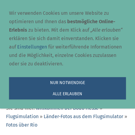
Navigation einblenden
Wir verwenden Cookies um unsere Website zu
optimieren und Ihnen das
bestmögliche Online-
Erlebnis
zu bieten. Mit dem Klick auf
„Alle erlauben“
erklären Sie sich damit einverstanden. Klicken sie
auf
Einstellungen
für weiterführende Informationen
und die Möglichkeit, einzelne Cookies zuzulassen
oder sie zu deaktivieren.
NUR NOTWENDIGE
Fotos über Rio
ALLE ERLAUBEN
Sie sind hier:
Willkommen bei Bodo Hesse
»
Flugsimulation
»
Länder-Fotos aus dem Flugsimulator
»
Fotos über Rio