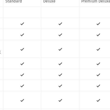
Standard
Deluxe
Premium Delux
K