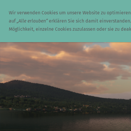
Unterwegs
Computerwelt
Wir verwenden Cookies um unsere Website zu optimieren
auf
„Alle erlauben“
erklären Sie sich damit einverstanden.
Möglichkeit, einzelne Cookies zuzulassen oder sie zu deak